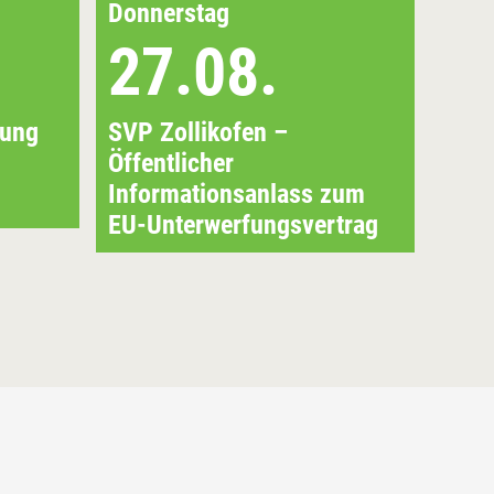
Donnerstag
Sonn
27.08.
2
lung
SVP Zollikofen –
Abs
Öffentlicher
Informationsanlass zum
EU-Unterwerfungsvertrag