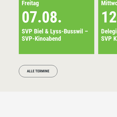
Freitag
Mittw
07.08.
12
SVP Biel & Lyss-Busswil –
Deleg
SVP-Kinoabend
SVP K
ALLE TERMINE